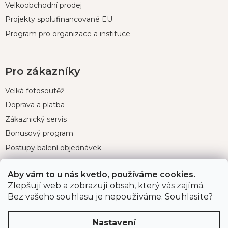
Velkoobchodní prodej
Projekty spolufinancované EU
Program pro organizace a instituce
Pro zákazníky
Velká fotosoutěž
Doprava a platba
Zákaznický servis
Bonusový program
Postupy balení objednávek
Nejčastější dotazy
Aby vám to u nás kvetlo, používáme cookies.
Reklamace
Zlepšují web a zobrazují obsah, který vás zajímá.
Obchodní podmínky
Bez vašeho souhlasu je nepoužíváme. Souhlasíte?
Ochrana osobních údajů
Nastavení