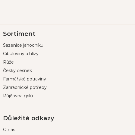
Z
Sortiment
á
p
Sazenice jahodníku
a
t
Cibuloviny a hlízy
í
Růže
Český česnek
Farmářské potraviny
Zahradnické potřeby
Půjčovna grilů
Důležité odkazy
O nás