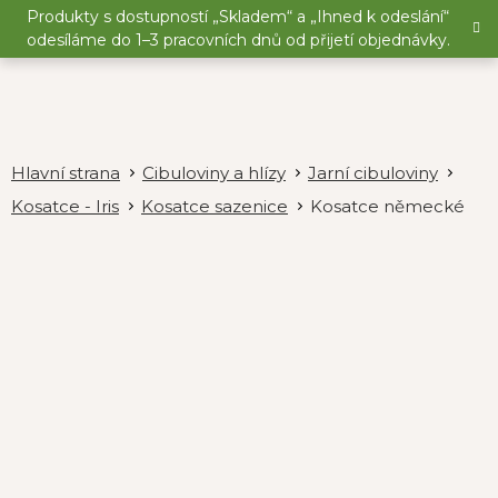
Přejít
Produkty s dostupností „Skladem“ a „Ihned k odeslání“
na
odesíláme do 1–3 pracovních dnů od přijetí objednávky.
obsah
Cibuloviny a hlízy
Jarní cibuloviny
Kosatce - Iris
Kosatce sazenice
Kosatce německé