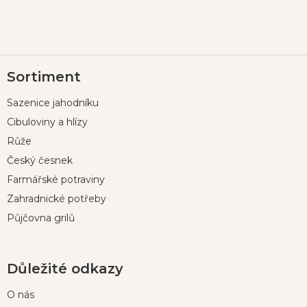
Z
Sortiment
á
p
Sazenice jahodníku
a
t
Cibuloviny a hlízy
í
Růže
Český česnek
Farmářské potraviny
Zahradnické potřeby
Půjčovna grilů
Důležité odkazy
O nás