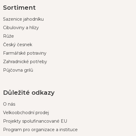
Z
Sortiment
á
p
Sazenice jahodníku
a
t
Cibuloviny a hlízy
í
Růže
Český česnek
Farmářské potraviny
Zahradnické potřeby
Půjčovna grilů
Důležité odkazy
O nás
Velkoobchodní prodej
Projekty spolufinancované EU
Program pro organizace a instituce