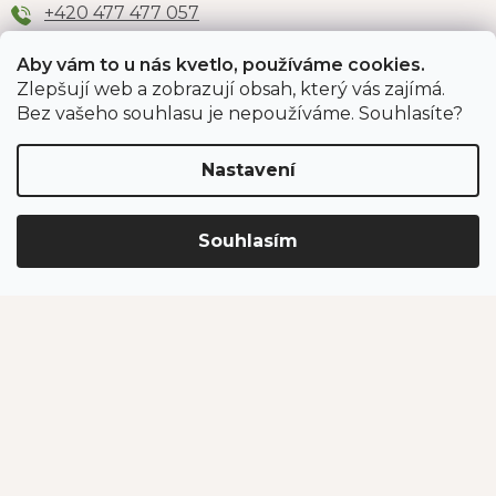
+420 477 477 057
Aby vám to u nás kvetlo, používáme cookies.
Zlepšují web a zobrazují obsah, který vás zajímá.
Odběr newsletteru
Bez vašeho souhlasu je nepoužíváme. Souhlasíte?
Nastavení
Vložením e-mailu souhlasíte s podmínkami
ochrany
osobních údajů
.
Souhlasím
PŘIHLÁSIT SE
Jahodárna Brozany
Obchodní podmínky
Podmínky ochrany údajů
Vytvořil Shoptet Premium