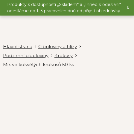
Přejít
Produkty s dostupností „Skladem“ a „Ihned k odeslání“
na
odesíláme do 1–3 pracovních dnů od přijetí objednávky.
obsah
Cibuloviny a hlízy
Podzimní cibuloviny
Krokusy
Mix velkokvětých krokusů 50 ks