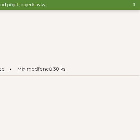
d přijetí objednávky.
ce
Mix modřenců 30 ks