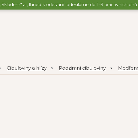
„Skladem“ a „Ihned k odeslání“ odesíláme do 1–3 pracovních dnů o
Cibuloviny a hlízy
Podzimní cibuloviny
Modřen