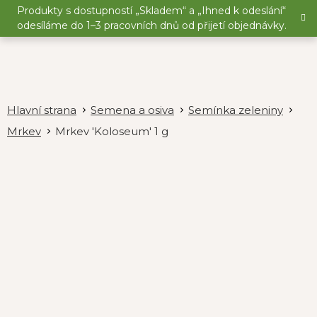
Přejít
Produkty s dostupností „Skladem“ a „Ihned k odeslání“
na
odesíláme do 1–3 pracovních dnů od přijetí objednávky.
obsah
Semena a osiva
Semínka zeleniny
Mrkev
Mrkev 'Koloseum' 1 g