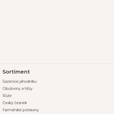
Z
Sortiment
á
p
Sazenice jahodníku
a
t
Cibuloviny a hlízy
í
Růže
Český česnek
Farmářské potraviny