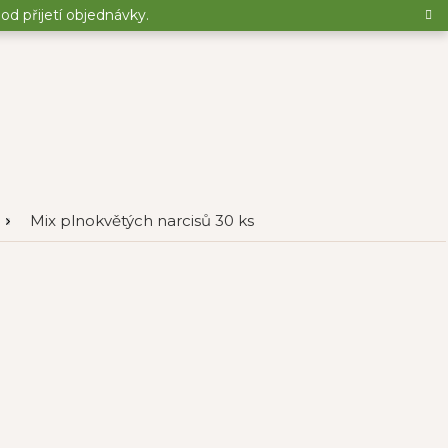
d přijetí objednávky.
Mix plnokvětých narcisů 30 ks