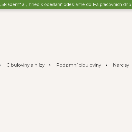
„Skladem“ a „Ihned k odeslání“ odesíláme do 1–3 pracovních dnů o
Cibuloviny a hlízy
Podzimní cibuloviny
Narcisy