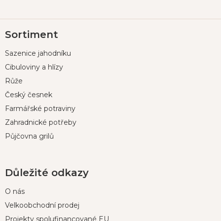
Z
Sortiment
á
p
Sazenice jahodníku
a
t
Cibuloviny a hlízy
í
Růže
Český česnek
Farmářské potraviny
Zahradnické potřeby
Půjčovna grilů
Důležité odkazy
O nás
Velkoobchodní prodej
Projekty spolufinancované EU