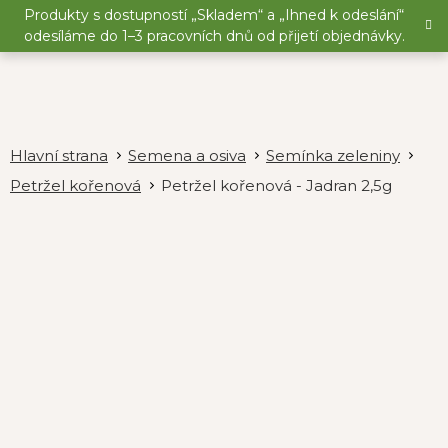
Přejít
Produkty s dostupností „Skladem“ a „Ihned k odeslání“
na
odesíláme do 1–3 pracovních dnů od přijetí objednávky.
obsah
Semena a osiva
Semínka zeleniny
Petržel kořenová
Petržel kořenová - Jadran 2,5g