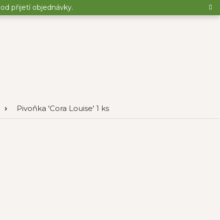
d přijetí objednávky.
Pivoňka 'Cora Louise' 1 ks