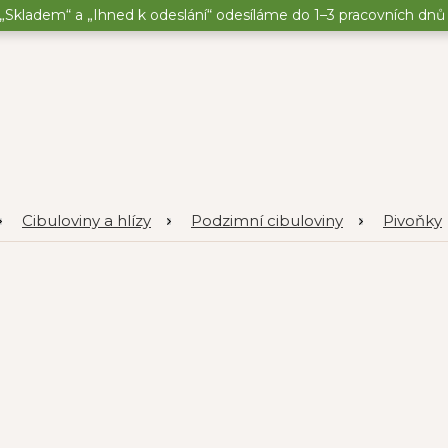
„Skladem“ a „Ihned k odeslání“ odesíláme do 1–3 pracovních dnů o
Cibuloviny a hlízy
Podzimní cibuloviny
Pivoňky