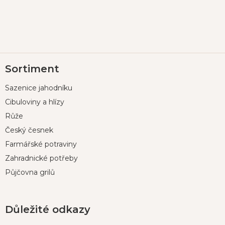
Z
Sortiment
á
p
Sazenice jahodníku
a
t
Cibuloviny a hlízy
í
Růže
Český česnek
Farmářské potraviny
Zahradnické potřeby
Půjčovna grilů
Důležité odkazy