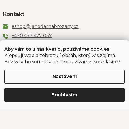
Kontakt
eshop
@
jahodarnabrozany.cz
+420 477 477 057
Aby vám to u nás kvetlo, používáme cookies.
Zlepšují web a zobrazují obsah, který vás zajímá.
Odběr newsletteru
Bez vašeho souhlasu je nepoužíváme. Souhlasíte?
Nastavení
Vložením e-mailu souhlasíte s podmínkami
ochrany
osobních údajů
.
Souhlasím
PŘIHLÁSIT SE
Jahodárna Brozany
Obchodní podmínky