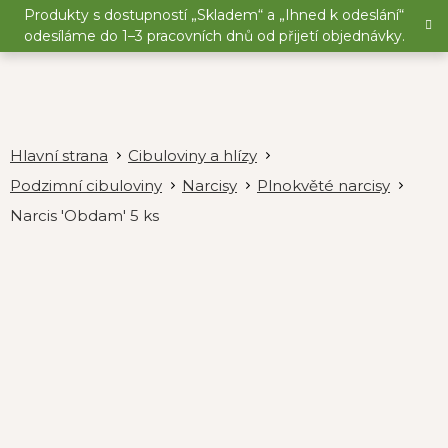
Přejít
Produkty s dostupností „Skladem“ a „Ihned k odeslání“
na
odesíláme do 1–3 pracovních dnů od přijetí objednávky.
obsah
Cibuloviny a hlízy
Podzimní cibuloviny
Narcisy
Plnokvěté narcisy
Narcis 'Obdam' 5 ks