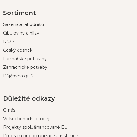
Z
Sortiment
á
p
Sazenice jahodníku
a
t
Cibuloviny a hlízy
í
Růže
Český česnek
Farmářské potraviny
Zahradnické potřeby
Půjčovna grilů
Důležité odkazy
O nás
Velkoobchodní prodej
Projekty spolufinancované EU
Program pro organizace a instituce