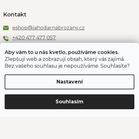
Kontakt
eshop
@
jahodarnabrozany.cz
+420 477 477 057
Aby vám to u nás kvetlo, používáme cookies.
Zlepšují web a zobrazují obsah, který vás zajímá.
Odběr newsletteru
Bez vašeho souhlasu je nepoužíváme. Souhlasíte?
Nastavení
Vložením e-mailu souhlasíte s podmínkami
ochrany
osobních údajů
.
Souhlasím
PŘIHLÁSIT SE
Jahodárna Brozany
Obchodní podmínky