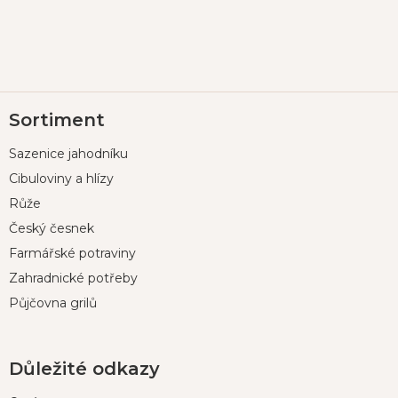
Z
Sortiment
á
p
Sazenice jahodníku
a
t
Cibuloviny a hlízy
í
Růže
Český česnek
Farmářské potraviny
Zahradnické potřeby
Půjčovna grilů
Důležité odkazy