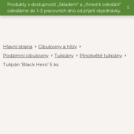
Přejít
Produkty s dostupností „Skladem“ a „Ihned k odeslání“
na
odesíláme do 1–3 pracovních dnů od přijetí objednávky.
obsah
Cibuloviny a hlízy
Podzimní cibuloviny
Tulipány
Plnokvěté tulipány
Tulipán 'Black Hero' 5 ks