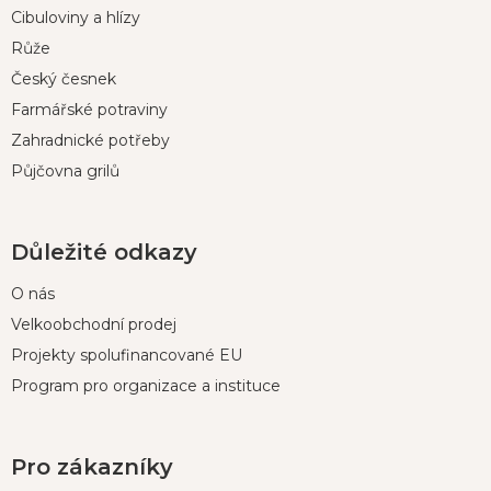
t
Cibuloviny a hlízy
í
Růže
Český česnek
Farmářské potraviny
Zahradnické potřeby
Půjčovna grilů
Důležité odkazy
O nás
Velkoobchodní prodej
Projekty spolufinancované EU
Program pro organizace a instituce
Pro zákazníky