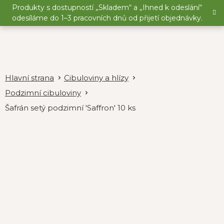
Přejít
Produkty s dostupností „Skladem“ a „Ihned k odeslání“
na
odesíláme do 1–3 pracovních dnů od přijetí objednávky.
obsah
Cibuloviny a hlízy
Podzimní cibuloviny
Šafrán setý podzimní 'Saffron' 10 ks