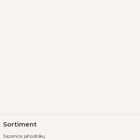
Z
Sortiment
á
p
Sazenice jahodníku
a