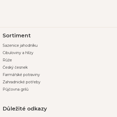
Z
Sortiment
á
p
Sazenice jahodníku
a
t
Cibuloviny a hlízy
í
Růže
Český česnek
Farmářské potraviny
Zahradnické potřeby
Půjčovna grilů
Důležité odkazy