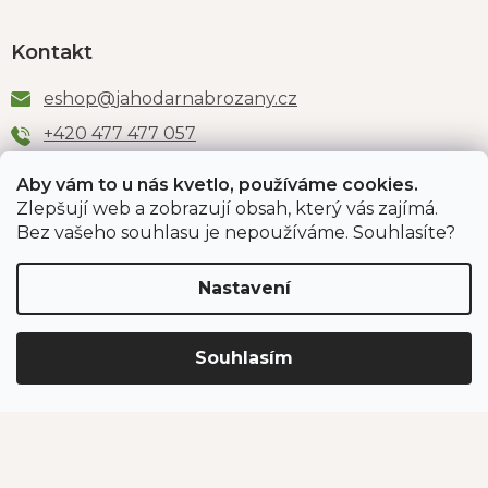
Kontakt
eshop
@
jahodarnabrozany.cz
+420 477 477 057
Aby vám to u nás kvetlo, používáme cookies.
Zlepšují web a zobrazují obsah, který vás zajímá.
Odběr newsletteru
Bez vašeho souhlasu je nepoužíváme. Souhlasíte?
Nastavení
Vložením e-mailu souhlasíte s podmínkami
ochrany
osobních údajů
.
Souhlasím
PŘIHLÁSIT SE
Jahodárna Brozany
Obchodní podmínky