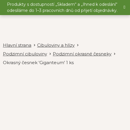
Přejít
Produkty s dostupností „Skladem“ a „Ihned k odeslání“
na
odesíláme do 1–3 pracovních dnů od přijetí objednávky.
obsah
Cibuloviny a hlízy
Podzimní cibuloviny
Podzimní okrasné česneky
Okrasný česnek 'Giganteum' 1 ks