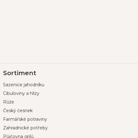
Z
Sortiment
á
p
Sazenice jahodníku
a
t
Cibuloviny a hlízy
í
Růže
Český česnek
Farmářské potraviny
Zahradnické potřeby
Půjčovna grilů