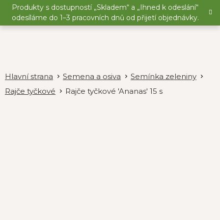
Přejít
Produkty s dostupností „Skladem“ a „Ihned k odeslání“
na
odesíláme do 1–3 pracovních dnů od přijetí objednávky.
obsah
Semena a osiva
Semínka zeleniny
Rajče tyčkové
Rajče tyčkové 'Ananas' 15 s