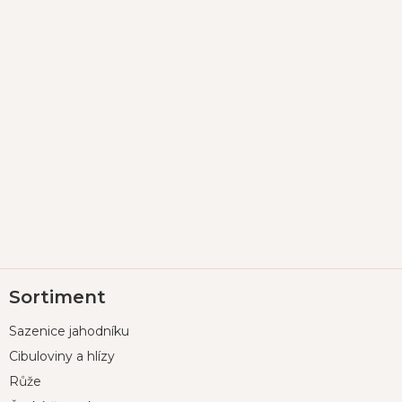
Z
Sortiment
á
p
Sazenice jahodníku
a
t
Cibuloviny a hlízy
í
Růže