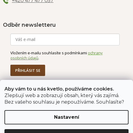
+420 477 477 057
Odběr newsletteru
Vložením e-mailu souhlasíte s podmínkami
ochrany
osobních údajů
.
PŘIHLÁSIT SE
Aby vám to u nás kvetlo, používáme cookies.
Zlepšují web a zobrazují obsah, který vás zajímá.
Jahodárna Brozany
Obchodní podmínky
Bez vašeho souhlasu je nepoužíváme. Souhlasíte?
Podmínky ochrany údajů
Nastavení
Vytvořil Shoptet Premium