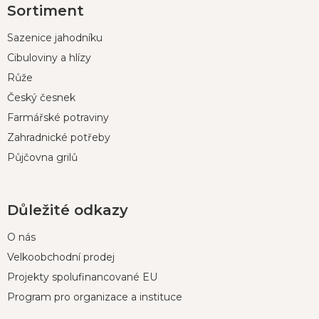
Sortiment
á
p
Sazenice jahodníku
a
t
Cibuloviny a hlízy
í
Růže
Český česnek
Farmářské potraviny
Zahradnické potřeby
Půjčovna grilů
Důležité odkazy
O nás
Velkoobchodní prodej
Projekty spolufinancované EU
Program pro organizace a instituce