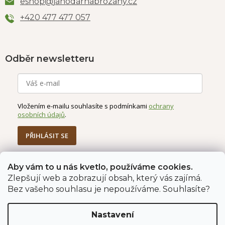
eshop
@
jahodarnabrozany.cz
+420 477 477 057
Odběr newsletteru
Vložením e-mailu souhlasíte s podmínkami
ochrany
osobních údajů
.
PŘIHLÁSIT SE
Aby vám to u nás kvetlo, používáme cookies.
Zlepšují web a zobrazují obsah, který vás zajímá.
Jahodárna Brozany
Obchodní podmínky
Bez vašeho souhlasu je nepoužíváme. Souhlasíte?
Podmínky ochrany údajů
Nastavení
Vytvořil Shoptet Premium