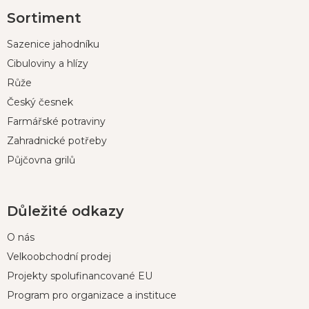
Z
Sortiment
á
p
Sazenice jahodníku
a
t
Cibuloviny a hlízy
í
Růže
Český česnek
Farmářské potraviny
Zahradnické potřeby
Půjčovna grilů
Důležité odkazy
O nás
Velkoobchodní prodej
Projekty spolufinancované EU
Program pro organizace a instituce