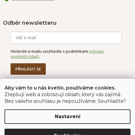
Odběr newsletteru
Vložením e-mailu souhlasíte s podmínkami
ochrany
osobních údajů
.
PŘIHLÁSIT SE
Aby vám to u nás kvetlo, používáme cookies.
Zlepšují web a zobrazují obsah, který vás zajímá.
Jahodárna Brozany
Obchodní podmínky
Bez vašeho souhlasu je nepoužíváme. Souhlasíte?
Podmínky ochrany údajů
Nastavení
Vytvořil Shoptet Premium
Copyright 2026
Jahodárna Brozany nad Ohří s.r.o.
. Všechna