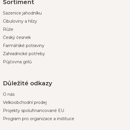
Sortiment
á
p
Sazenice jahodníku
a
t
Cibuloviny a hlízy
í
Růže
Český česnek
Farmářské potraviny
Zahradnické potřeby
Půjčovna grilů
Důležité odkazy
O nás
Velkoobchodní prodej
Projekty spolufinancované EU
Program pro organizace a instituce