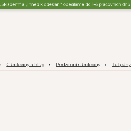
„Skladem“ a „Ihned k odeslání“ odesíláme do 1–3 pracovních dnů o
Cibuloviny a hlízy
Podzimní cibuloviny
Tulipány