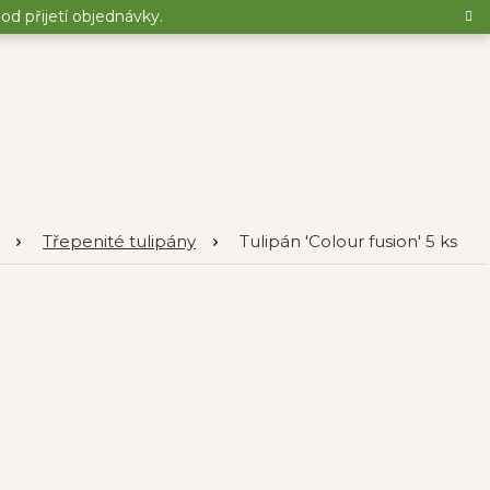
d přijetí objednávky.
Třepenité tulipány
Tulipán 'Colour fusion' 5 ks