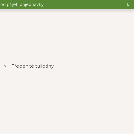
d přijetí objednávky.
Třepenité tulipány