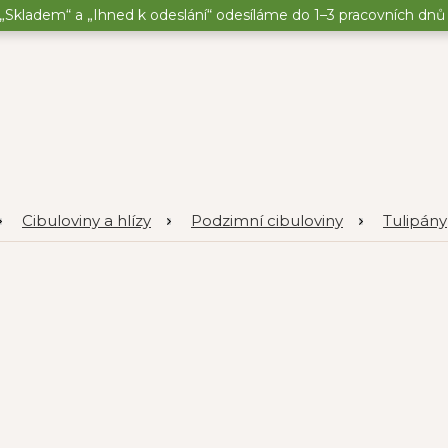
„Skladem“ a „Ihned k odeslání“ odesíláme do 1–3 pracovních dnů o
Cibuloviny a hlízy
Podzimní cibuloviny
Tulipány