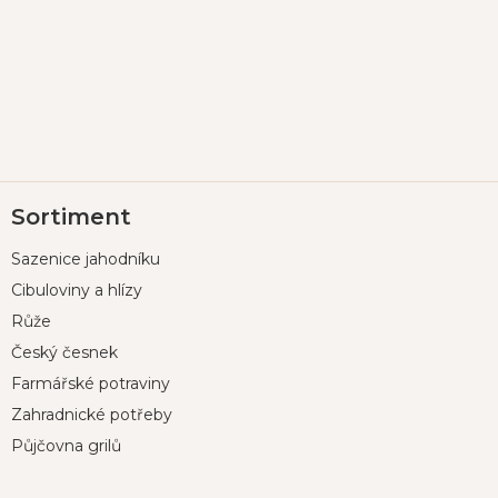
Z
Sortiment
á
p
Sazenice jahodníku
a
t
Cibuloviny a hlízy
í
Růže
Český česnek
Farmářské potraviny
Zahradnické potřeby
Půjčovna grilů