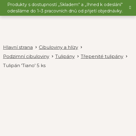
Přejít
Produkty s dostupností „Skladem“ a „Ihned k odeslání“
na
odesíláme do 1–3 pracovních dnů od přijetí objednávky.
obsah
Cibuloviny a hlízy
Podzimní cibuloviny
Tulipány
Třepenité tulipány
Tulipán 'Tiano' 5 ks