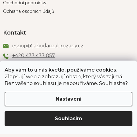
Obchodní podmínky
Ochrana osobních údajů
Kontakt
eshop
@
jahodarnabrozany.cz
+420 477 477 057
Aby vám to u nás kvetlo, používáme cookies.
Zlepšují web a zobrazují obsah, který vás zajímá.
Odběr newsletteru
Bez vašeho souhlasu je nepoužíváme. Souhlasíte?
Nastavení
Vložením e-mailu souhlasíte s podmínkami
ochrany
osobních údajů
.
Souhlasím
PŘIHLÁSIT SE