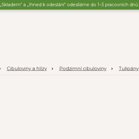
„Skladem“ a „Ihned k odeslání“ odesíláme do 1–3 pracovních dnů o
Cibuloviny a hlízy
Podzimní cibuloviny
Tulipány