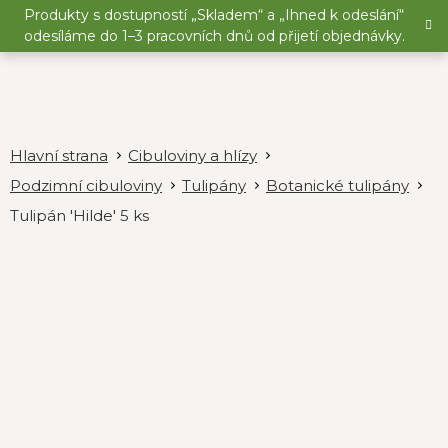
Přejít
Produkty s dostupností „Skladem“ a „Ihned k odeslání“
na
odesíláme do 1–3 pracovních dnů od přijetí objednávky.
obsah
Cibuloviny a hlízy
Podzimní cibuloviny
Tulipány
Botanické tulipány
Tulipán 'Hilde' 5 ks