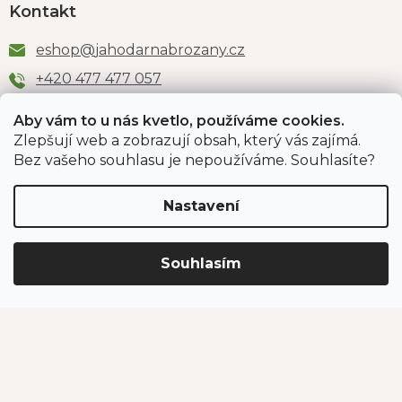
Kontakt
eshop
@
jahodarnabrozany.cz
+420 477 477 057
Aby vám to u nás kvetlo, používáme cookies.
Zlepšují web a zobrazují obsah, který vás zajímá.
Odběr newsletteru
Bez vašeho souhlasu je nepoužíváme. Souhlasíte?
Nastavení
Vložením e-mailu souhlasíte s podmínkami
ochrany
osobních údajů
.
Souhlasím
PŘIHLÁSIT SE
Jahodárna Brozany
Obchodní podmínky
Podmínky ochrany údajů