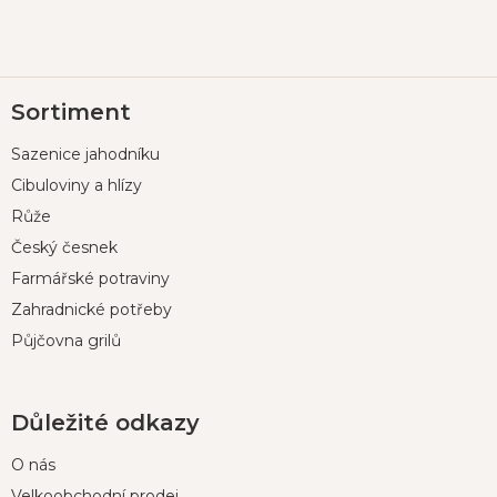
Z
Sortiment
á
p
Sazenice jahodníku
a
t
Cibuloviny a hlízy
í
Růže
Český česnek
Farmářské potraviny
Zahradnické potřeby
Půjčovna grilů
Důležité odkazy
O nás
Velkoobchodní prodej