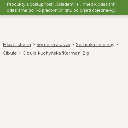
Přejít
Produkty s dostupností „Skladem“ a „Ihned k odeslání“
na
odesíláme do 1–3 pracovních dnů od přijetí objednávky.
obsah
Semena a osiva
Semínka zeleniny
Cibule
Cibule kuchyňská 'Karmen' 2 g