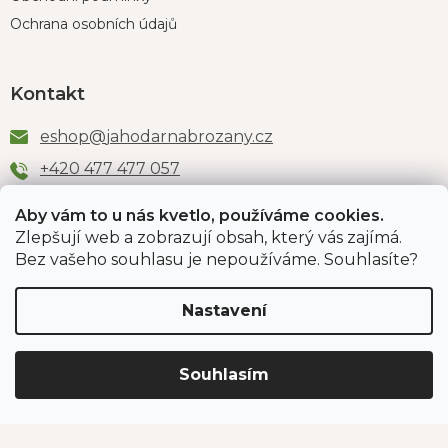
Ochrana osobních údajů
Kontakt
eshop
@
jahodarnabrozany.cz
+420 477 477 057
Aby vám to u nás kvetlo, používáme cookies.
Zlepšují web a zobrazují obsah, který vás zajímá.
Odběr newsletteru
Bez vašeho souhlasu je nepoužíváme. Souhlasíte?
Nastavení
Vložením e-mailu souhlasíte s podmínkami
ochrany
osobních údajů
.
Souhlasím
PŘIHLÁSIT SE