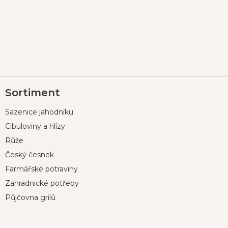
Z
Sortiment
á
p
Sazenice jahodníku
a
t
Cibuloviny a hlízy
í
Růže
Český česnek
Farmářské potraviny
Zahradnické potřeby
Půjčovna grilů