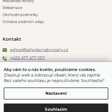
Nejčastější dotazy
Reklamace
Obchodní podmínky
Ochrana osobních údajů
Kontakt
eshop
@
jahodarnabrozany.cz
+420 477 477 057
Aby vám to u nás kvetlo, používáme cookies.
Zlepšují web a zobrazují obsah, který vás zajímá.
Odběr newsletteru
Bez vašeho souhlasu je nepoužíváme. Souhlasíte?
Nastavení
Vložením e-mailu souhlasíte s podmínkami
ochrany
osobních údajů
.
Souhlasím