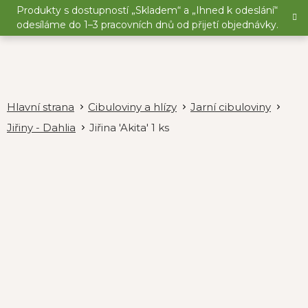
Přejít
Produkty s dostupností „Skladem“ a „Ihned k odeslání“
na
odesíláme do 1–3 pracovních dnů od přijetí objednávky.
obsah
Cibuloviny a hlízy
Jarní cibuloviny
Jiřiny - Dahlia
Jiřina 'Akita' 1 ks