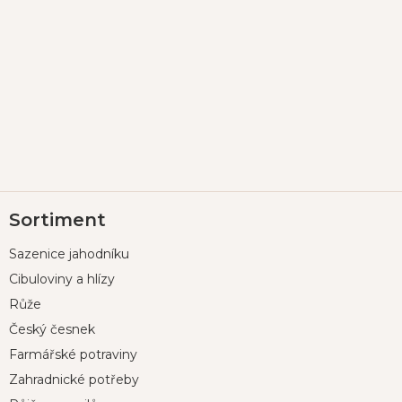
Z
Sortiment
á
p
Sazenice jahodníku
a
t
Cibuloviny a hlízy
í
Růže
Český česnek
Farmářské potraviny
Zahradnické potřeby