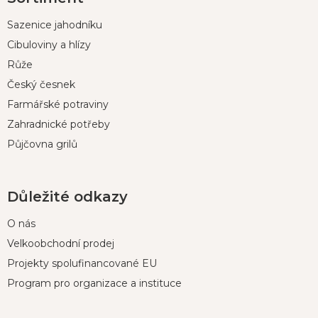
p
Sazenice jahodníku
a
t
Cibuloviny a hlízy
í
Růže
Český česnek
Farmářské potraviny
Zahradnické potřeby
Půjčovna grilů
Důležité odkazy
O nás
Velkoobchodní prodej
Projekty spolufinancované EU
Program pro organizace a instituce