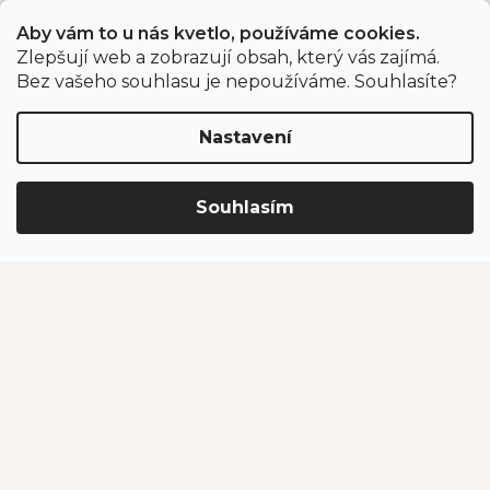
Aby vám to u nás kvetlo, používáme cookies.
Zlepšují web a zobrazují obsah, který vás zajímá.
Odběr newsletteru
Bez vašeho souhlasu je nepoužíváme. Souhlasíte?
Nastavení
Vložením e-mailu souhlasíte s podmínkami
ochrany
osobních údajů
.
Souhlasím
PŘIHLÁSIT SE
Jahodárna Brozany
Obchodní podmínky
Podmínky ochrany údajů
Vytvořil Shoptet Premium
Copyright 2026
Jahodárna Brozany nad Ohří s.r.o.
. Všechna