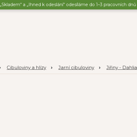
„Skladem“ a „Ihned k odeslání“ odesíláme do 1–3 pracovních dnů o
Cibuloviny a hlízy
Jarní cibuloviny
Jiřiny - Dahlia