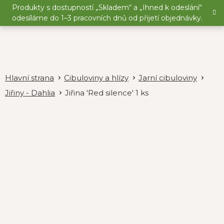
Přejít
Produkty s dostupností „Skladem“ a „Ihned k odeslání“
na
odesíláme do 1–3 pracovních dnů od přijetí objednávky.
obsah
Cibuloviny a hlízy
Jarní cibuloviny
Jiřiny - Dahlia
Jiřina 'Red silence' 1 ks