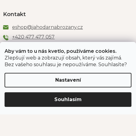
Kontakt
eshop
@
jahodarnabrozany.cz
+420 477 477 057
Aby vám to u nás kvetlo, používáme cookies.
Zlepšují web a zobrazují obsah, který vás zajímá.
Odběr newsletteru
Bez vašeho souhlasu je nepoužíváme. Souhlasíte?
Nastavení
Vložením e-mailu souhlasíte s podmínkami
ochrany
osobních údajů
.
Souhlasím
PŘIHLÁSIT SE
Jahodárna Brozany
Obchodní podmínky