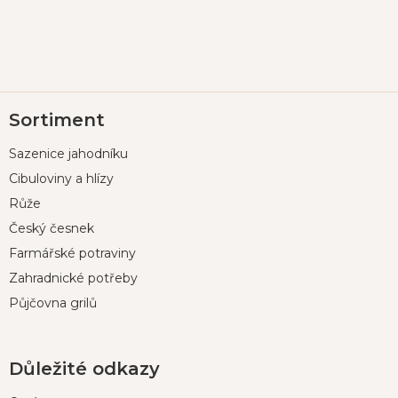
Z
Sortiment
á
p
Sazenice jahodníku
a
t
Cibuloviny a hlízy
í
Růže
Český česnek
Farmářské potraviny
Zahradnické potřeby
Půjčovna grilů
Důležité odkazy