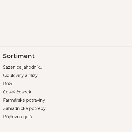
Z
Sortiment
á
p
Sazenice jahodníku
a
t
Cibuloviny a hlízy
í
Růže
Český česnek
Farmářské potraviny
Zahradnické potřeby
Půjčovna grilů