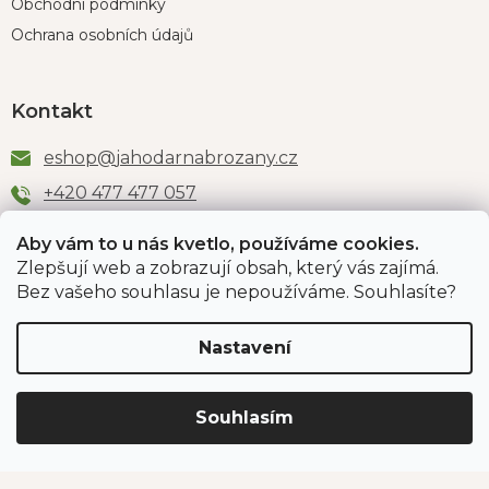
Obchodní podmínky
Ochrana osobních údajů
Kontakt
eshop
@
jahodarnabrozany.cz
+420 477 477 057
Aby vám to u nás kvetlo, používáme cookies.
Zlepšují web a zobrazují obsah, který vás zajímá.
Odběr newsletteru
Bez vašeho souhlasu je nepoužíváme. Souhlasíte?
Nastavení
Vložením e-mailu souhlasíte s podmínkami
ochrany
osobních údajů
.
Souhlasím
PŘIHLÁSIT SE