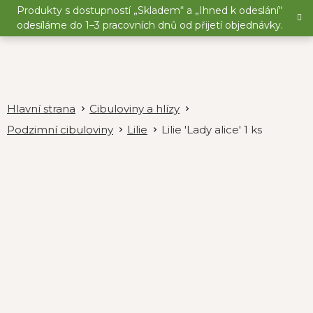
Přejít
Produkty s dostupností „Skladem“ a „Ihned k odeslání“
na
odesíláme do 1–3 pracovních dnů od přijetí objednávky.
obsah
Cibuloviny a hlízy
Podzimní cibuloviny
Lilie
Lilie 'Lady alice' 1 ks