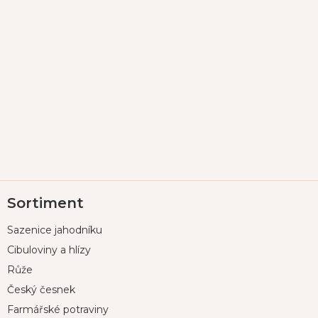
Z
Sortiment
á
p
Sazenice jahodníku
a
t
Cibuloviny a hlízy
í
Růže
Český česnek
Farmářské potraviny