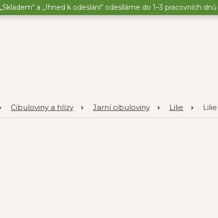
„Skladem“ a „Ihned k odeslání“ odesíláme do 1–3 pracovních dnů o
Cibuloviny a hlízy
Jarní cibuloviny
Lilie
Lili