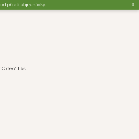
d přijetí objednávky.
e 'Orfeo' 1 ks