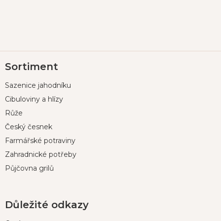
Z
Sortiment
á
p
Sazenice jahodníku
a
t
Cibuloviny a hlízy
í
Růže
Český česnek
Farmářské potraviny
Zahradnické potřeby
Půjčovna grilů
Důležité odkazy