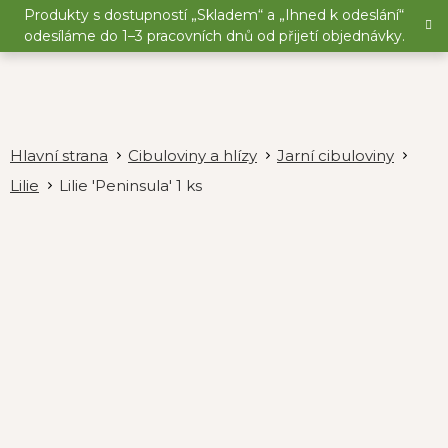
Přejít
Produkty s dostupností „Skladem“ a „Ihned k odeslání“
na
odesíláme do 1–3 pracovních dnů od přijetí objednávky.
obsah
Cibuloviny a hlízy
Jarní cibuloviny
Lilie
Lilie 'Peninsula' 1 ks