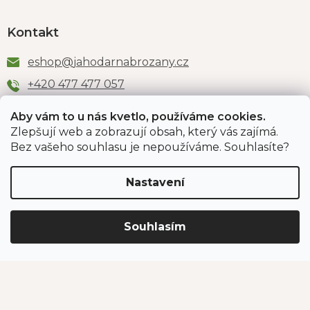
Kontakt
eshop
@
jahodarnabrozany.cz
+420 477 477 057
Aby vám to u nás kvetlo, používáme cookies.
Zlepšují web a zobrazují obsah, který vás zajímá.
Odběr newsletteru
Bez vašeho souhlasu je nepoužíváme. Souhlasíte?
Nastavení
Vložením e-mailu souhlasíte s podmínkami
ochrany
osobních údajů
.
Souhlasím
PŘIHLÁSIT SE
Jahodárna Brozany
Obchodní podmínky