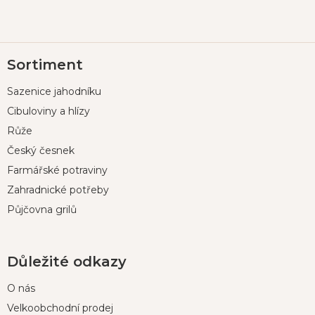
Z
Sortiment
á
p
Sazenice jahodníku
a
t
Cibuloviny a hlízy
í
Růže
Český česnek
Farmářské potraviny
Zahradnické potřeby
Půjčovna grilů
Důležité odkazy
O nás
Velkoobchodní prodej