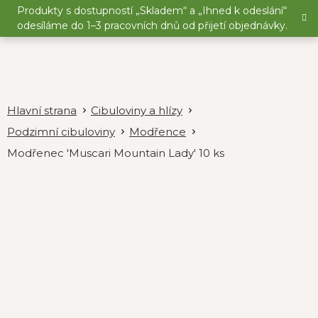
Přejít
Produkty s dostupností „Skladem“ a „Ihned k odeslání“
na
odesíláme do 1–3 pracovních dnů od přijetí objednávky.
obsah
Cibuloviny a hlízy
Podzimní cibuloviny
Modřence
Modřenec 'Muscari Mountain Lady' 10 ks