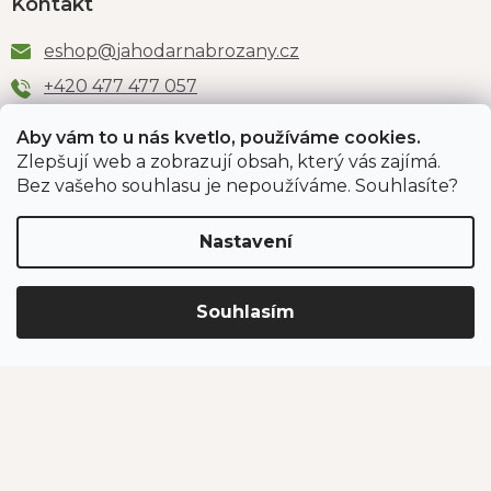
Kontakt
eshop
@
jahodarnabrozany.cz
+420 477 477 057
Aby vám to u nás kvetlo, používáme cookies.
Zlepšují web a zobrazují obsah, který vás zajímá.
Odběr newsletteru
Bez vašeho souhlasu je nepoužíváme. Souhlasíte?
Nastavení
Vložením e-mailu souhlasíte s podmínkami
ochrany
osobních údajů
.
Souhlasím
PŘIHLÁSIT SE
Jahodárna Brozany
Obchodní podmínky
Podmínky ochrany údajů