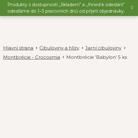
Přejít
Produkty s dostupností „Skladem“ a „Ihned k odeslání“
na
odesíláme do 1–3 pracovních dnů od přijetí objednávky.
obsah
Cibuloviny a hlízy
Jarní cibuloviny
Montbrécie - Crocosmia
Montbrécie 'Babylon' 5 ks