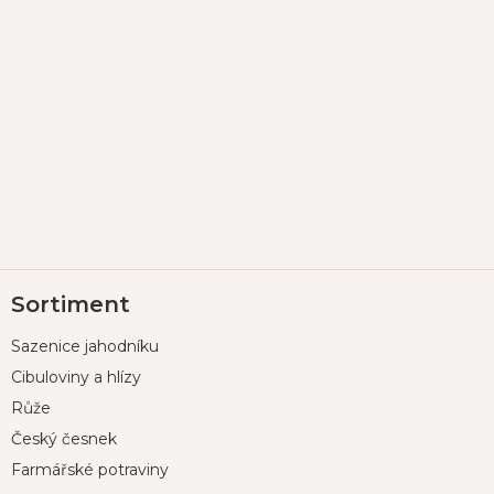
Z
Sortiment
á
p
Sazenice jahodníku
a
t
Cibuloviny a hlízy
í
Růže
Český česnek
Farmářské potraviny