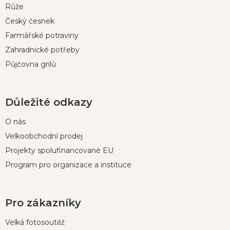
í
Růže
Český česnek
Farmářské potraviny
Zahradnické potřeby
Půjčovna grilů
Důležité odkazy
O nás
Velkoobchodní prodej
Projekty spolufinancované EU
Program pro organizace a instituce
Pro zákazníky
Velká fotosoutěž