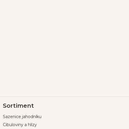
Z
Sortiment
á
p
Sazenice jahodníku
a
t
Cibuloviny a hlízy