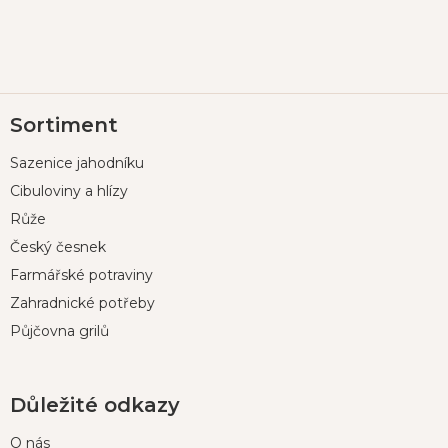
Z
Sortiment
á
p
Sazenice jahodníku
a
t
Cibuloviny a hlízy
í
Růže
Český česnek
Farmářské potraviny
Zahradnické potřeby
Půjčovna grilů
Důležité odkazy
O nás