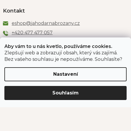
Kontakt
eshop
@
jahodarnabrozany.cz
+420 477 477 057
Aby vám to u nás kvetlo, používáme cookies.
Zlepšují web a zobrazují obsah, který vás zajímá.
Odběr newsletteru
Bez vašeho souhlasu je nepoužíváme. Souhlasíte?
Nastavení
Vložením e-mailu souhlasíte s podmínkami
ochrany
osobních údajů
.
Souhlasím
PŘIHLÁSIT SE
Jahodárna Brozany
Obchodní podmínky