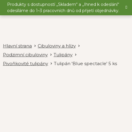
Přejít
Produkty s dostupností „Skladem“ a „Ihned k odeslání“
na
odesíláme do 1–3 pracovních dnů od přijetí objednávky.
obsah
Cibuloviny a hlízy
Podzimní cibuloviny
Tulipány
Pivoňkovité tulipány
Tulipán 'Blue spectacle' 5 ks