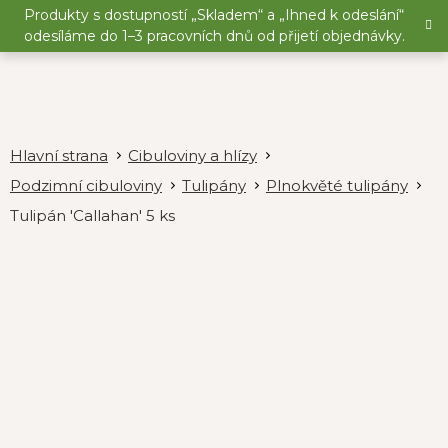
Přejít
Produkty s dostupností „Skladem“ a „Ihned k odeslání“
na
odesíláme do 1–3 pracovních dnů od přijetí objednávky.
obsah
Cibuloviny a hlízy
Podzimní cibuloviny
Tulipány
Plnokvěté tulipány
Tulipán 'Callahan' 5 ks