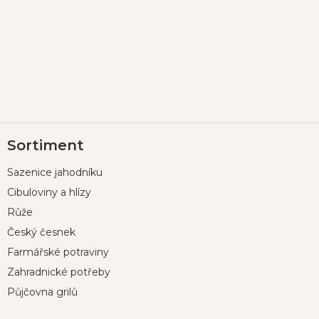
Z
Sortiment
á
p
Sazenice jahodníku
a
t
Cibuloviny a hlízy
í
Růže
Český česnek
Farmářské potraviny
Zahradnické potřeby
Půjčovna grilů