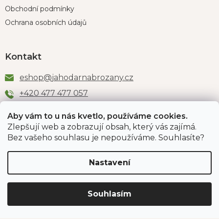
Obchodní podmínky
Ochrana osobních údajů
Kontakt
eshop
@
jahodarnabrozany.cz
+420 477 477 057
Aby vám to u nás kvetlo, používáme cookies.
Zlepšují web a zobrazují obsah, který vás zajímá.
Odběr newsletteru
Bez vašeho souhlasu je nepoužíváme. Souhlasíte?
Nastavení
Vložením e-mailu souhlasíte s podmínkami
ochrany
osobních údajů
.
Souhlasím
PŘIHLÁSIT SE