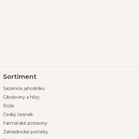
Z
Sortiment
á
p
Sazenice jahodníku
a
t
Cibuloviny a hlízy
í
Růže
Český česnek
Farmářské potraviny
Zahradnické potřeby