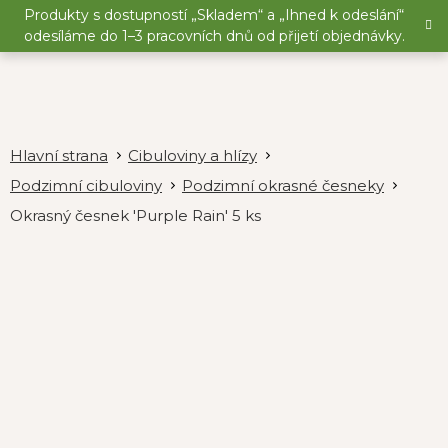
Přejít
Produkty s dostupností „Skladem“ a „Ihned k odeslání“
na
odesíláme do 1–3 pracovních dnů od přijetí objednávky.
obsah
Cibuloviny a hlízy
Podzimní cibuloviny
Podzimní okrasné česneky
Okrasný česnek 'Purple Rain' 5 ks