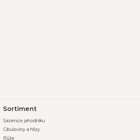
Z
Sortiment
á
p
Sazenice jahodníku
a
t
Cibuloviny a hlízy
í
Růže