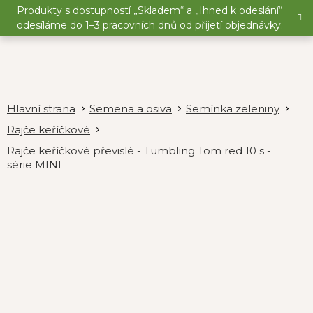
Přejít
Produkty s dostupností „Skladem“ a „Ihned k odeslání“
na
odesíláme do 1–3 pracovních dnů od přijetí objednávky.
obsah
Semena a osiva
Semínka zeleniny
Rajče keříčkové
Rajče keříčkové převislé - Tumbling Tom red 10 s -
série MINI