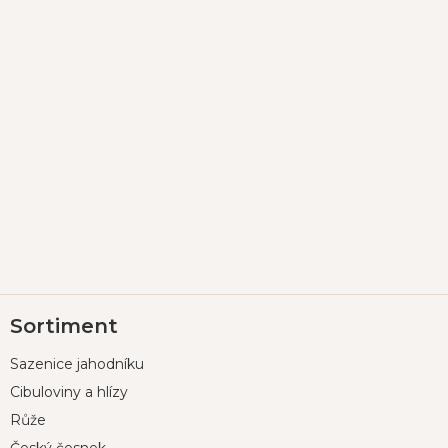
Z
Sortiment
á
p
Sazenice jahodníku
a
t
Cibuloviny a hlízy
í
Růže