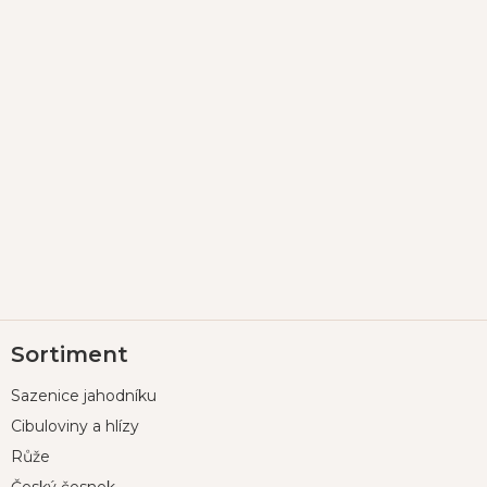
Z
Sortiment
á
p
Sazenice jahodníku
a
t
Cibuloviny a hlízy
í
Růže