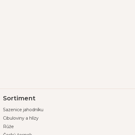
Z
Sortiment
á
p
Sazenice jahodníku
a
t
Cibuloviny a hlízy
í
Růže