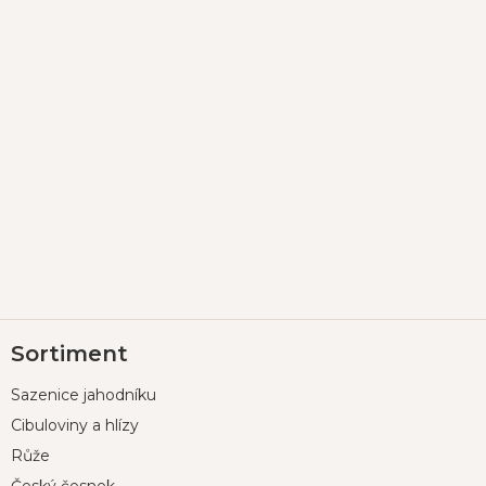
Z
Sortiment
á
p
Sazenice jahodníku
a
t
Cibuloviny a hlízy
í
Růže