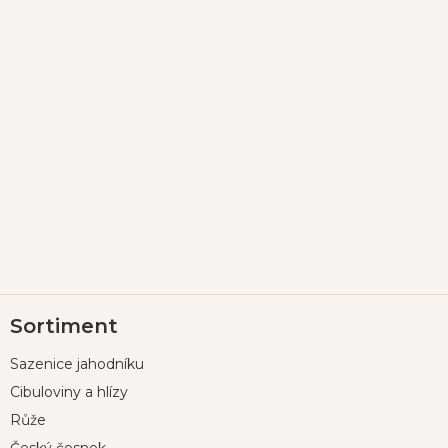
Z
Sortiment
á
p
Sazenice jahodníku
a
t
Cibuloviny a hlízy
í
Růže