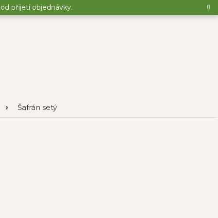
d přijetí objednávky.
Šafrán setý