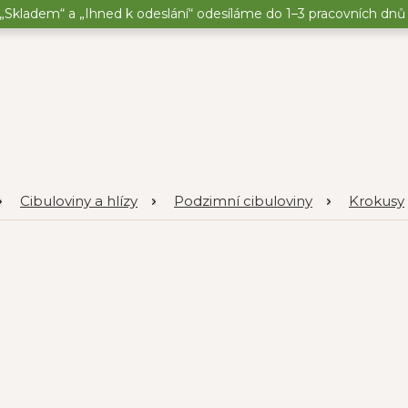
„Skladem“ a „Ihned k odeslání“ odesíláme do 1–3 pracovních dnů o
Cibuloviny a hlízy
Podzimní cibuloviny
Krokusy