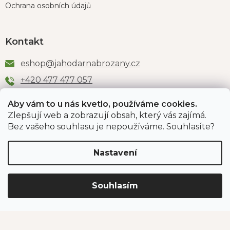
Ochrana osobních údajů
Kontakt
eshop
@
jahodarnabrozany.cz
+420 477 477 057
Aby vám to u nás kvetlo, používáme cookies.
Zlepšují web a zobrazují obsah, který vás zajímá.
Odběr newsletteru
Bez vašeho souhlasu je nepoužíváme. Souhlasíte?
Nastavení
Vložením e-mailu souhlasíte s podmínkami
ochrany
osobních údajů
.
Souhlasím
PŘIHLÁSIT SE