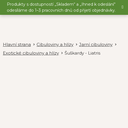
Přejít
Produkty s dostupností „Skladem“ a „Ihned k odeslání“
na
odesíláme do 1–3 pracovních dnů od přijetí objednávky.
obsah
Cibuloviny a hlízy
Jarní cibuloviny
Exotické cibuloviny a hlízy
Šuškardy - Liatris