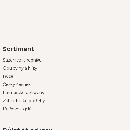
Z
Sortiment
á
p
Sazenice jahodníku
a
t
Cibuloviny a hlízy
í
Růže
Český česnek
Farmářské potraviny
Zahradnické potřeby
Půjčovna grilů