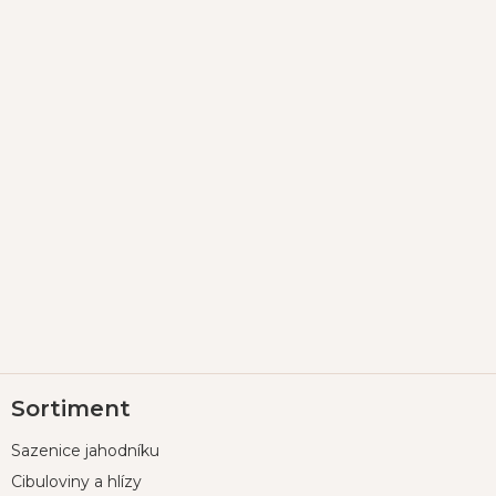
Z
Sortiment
á
p
Sazenice jahodníku
a
t
Cibuloviny a hlízy