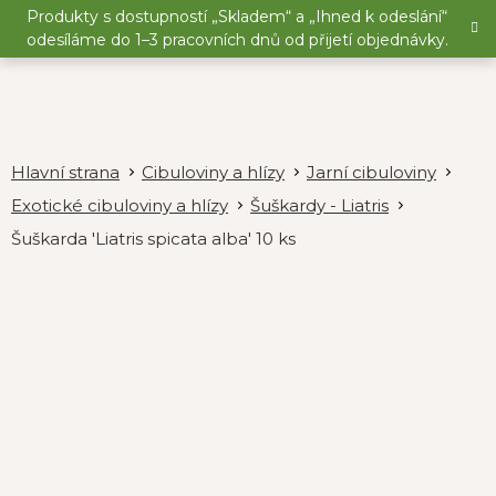
Přejít
Produkty s dostupností „Skladem“ a „Ihned k odeslání“
na
odesíláme do 1–3 pracovních dnů od přijetí objednávky.
obsah
Cibuloviny a hlízy
Jarní cibuloviny
Exotické cibuloviny a hlízy
Šuškardy - Liatris
Šuškarda 'Liatris spicata alba' 10 ks