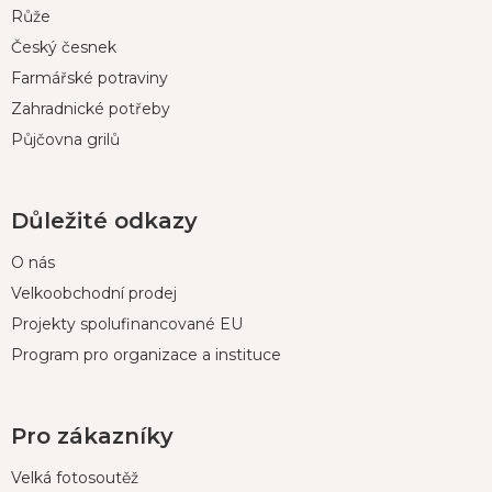
í
Růže
Český česnek
Farmářské potraviny
Zahradnické potřeby
Půjčovna grilů
Důležité odkazy
O nás
Velkoobchodní prodej
Projekty spolufinancované EU
Program pro organizace a instituce
Pro zákazníky
Velká fotosoutěž