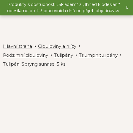
Přejít
Produkty s dostupností „Skladem“ a „Ihned k odeslání“
na
odesíláme do 1–3 pracovních dnů od přijetí objednávky.
obsah
Cibuloviny a hlízy
Podzimní cibuloviny
Tulipány
Triumph tulipány
Tulipán 'Spryng sunrise' 5 ks