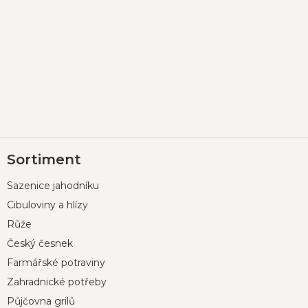
Z
Sortiment
á
p
Sazenice jahodníku
a
t
Cibuloviny a hlízy
í
Růže
Český česnek
Farmářské potraviny
Zahradnické potřeby
Půjčovna grilů