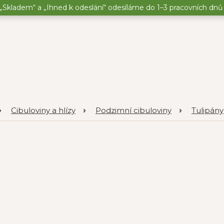
„Skladem“ a „Ihned k odeslání“ odesíláme do 1–3 pracovních dnů o
Cibuloviny a hlízy
Podzimní cibuloviny
Tulipány