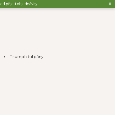
d přijetí objednávky.
Triumph tulipány